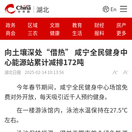
湖北
En
政务
区域
文旅
教育
财经
房产
商会
三农
健康
生活
报料
更多
向土壤深处“借热” 咸宁全民健身中
心能源站累计减排172吨
湖北日报
2025-02-14 10:13:56
今年春节期间，咸宁全民健身中心场馆免
费对外开放，每天吸引近千人预约健身。
在一楼游泳馆内，泳池水温保持在27.5℃
左右。