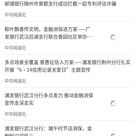
邮储银行随州市曾都支行成功拦截一起专利评估诈骗
中华网湖北
粽叶飘香传文明，金融消保进万家——广
发银行武汉后湖支行联合香园社区举办端
午文艺汇演
中华网湖北
多点场景全覆盖 普惠征信入万家——浦发银行荆州分行扎实
开展“6·14信用记录关爱日”主题宣传
中华网湖北
浦发银行武汉分行多点发力 推动金融消保
宣传走深走实
中华网湖北
浦发银行武汉分行：端午时节话消保，金
融知识润民心