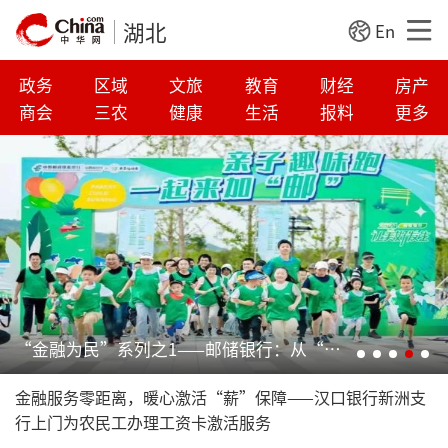
湖北
En
政务
区域
文旅
教育
财经
房产
商会
三农
健康
生活
报料
更多
谱写绿色金融大文章 中国银联“低碳计划”助力武汉碳普惠
金融服务零距离，暖心激活“薪”保障——汉口银行新洲支
行上门为农民工办理工资卡激活服务