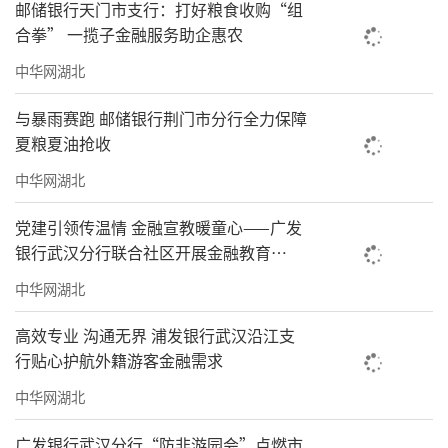
邮储银行天门市支行：打好粮食收购“组
合拳” 一揽子金融服务助企惠农
中华网湖北
与暴雨赛跑 邮储银行荆门市分行全力保障
夏粮夏油抢收
中华网湖北
党建引领传温情 金融宣教暖童心——广发
银行武汉分行联合社区开展金融教育
暨“六一”特需儿童慰问活动
中华网湖北
高效专业 沟通无界 浦发银行武汉沿江支
行贴心护航外籍游客金融需求
中华网湖北
广发银行武汉分行“防非游园会”点燃市