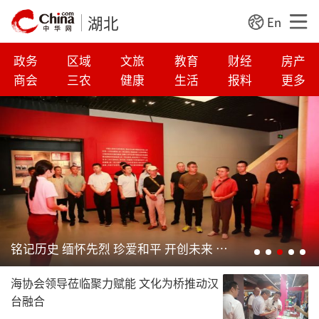
湖北
En
政务
区域
文旅
教育
财经
房产
商会
三农
健康
生活
报料
更多
铭记历史 缅怀先烈 珍爱和平 开创未来 ——中共湖北省山东商会党支部主题党日活动圆满成功
海协会领导莅临聚力赋能 文化为桥推动汉
台融合