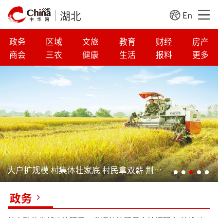
湖北
En
政务
区域
文旅
教育
财经
房产
商会
三农
健康
生活
报料
更多
大户扩规模 村集体壮家底 村民拿双薪 荆州七成永久基本农田升级换代
政务