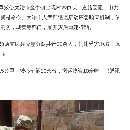
风致使
大冶
市金牛镇出现树木倒伏、道路受阻、电力
情就是命令。大冶市人武部迅速启动应急响应机制，依
，消防，城管等部门，展开灾后重建行动。
带领两支民兵应急分队共计60余人，赶赴受灾地域，疏
秩序。
3.5公里，转移车辆10余台，搬运物资10余吨。（通讯