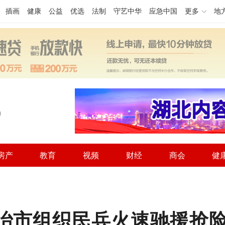
插画
健康
公益
优选
法制
守艺中华
应急中国
更多
地
h
房产
教育
视频
财经
商会
健
大冶市组织民兵火速驰援抢