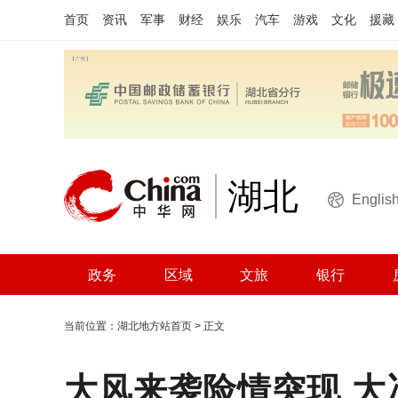
首页
资讯
军事
财经
娱乐
汽车
游戏
文化
援藏
湖北
Englis
政务
区域
文旅
银行
当前位置：
湖北地方站首页
> 正文
大风来袭险情突现 