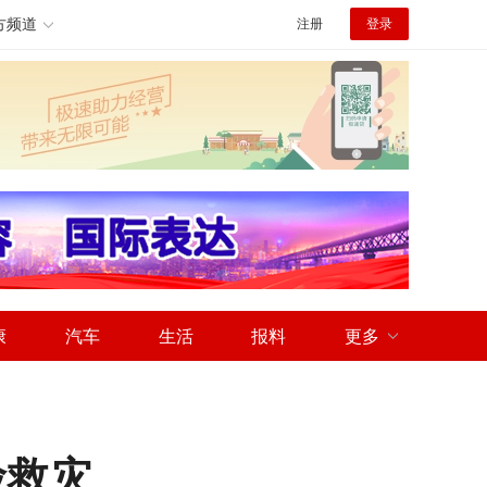
方频道
注册
登录
康
汽车
生活
报料
更多
险救灾