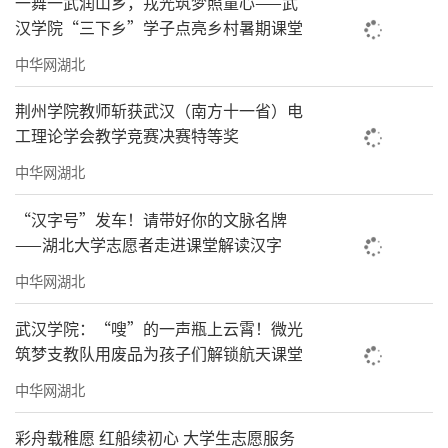
一舞一武润山乡，戎光筑梦照童心——武
汉学院“三下乡”学子点亮乡村暑期课堂
中华网湖北
荆州学院教师斩获武汉（南方十一省）电
工理论学会教学竞赛决赛特等奖
中华网湖北
“汉字号”发车！请带好你的文脉名牌
——湖北大学志愿者走进课堂解读汉字
中华网湖北
武汉学院：“嗖”的一声瓶上云霄！微光
筑梦支教队用废品为孩子们解锁航天课堂
中华网湖北
彩舟载稚愿 红船续初心 大学生志愿服务