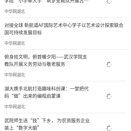
学院“小手牵大手”筑梦支教队开展古塘
村家访
中华网湖北
对接全球 新航道AF国际艺术中心学子以艺术设计探索联合
国可持续发展目标
中华网湖北
俯身拾文明，俯首暖夕阳——武汉学院支
教队开展义务劳动与敬老服务
中华网湖北
湖大携手北航打造趣味科创课：一堂把代
码“做”出来的编程启蒙课
中华网湖北
武院师生送“技”下乡， 为农资服务企业
装上“数字大脑”