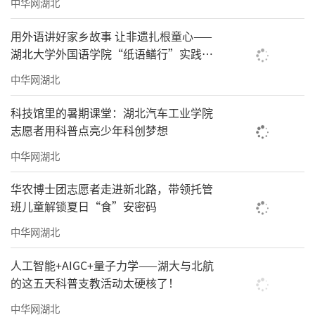
中华网湖北
用外语讲好家乡故事 让非遗扎根童心——
湖北大学外国语学院“纸语鳝行”实践团
队赴仙桃先锋村开展双语非遗宣讲
中华网湖北
科技馆里的暑期课堂：湖北汽车工业学院
志愿者用科普点亮少年科创梦想
中华网湖北
华农博士团志愿者走进新北路，带领托管
班儿童解锁夏日“食”安密码
中华网湖北
人工智能+AIGC+量子力学——湖大与北航
的这五天科普支教活动太硬核了！
中华网湖北