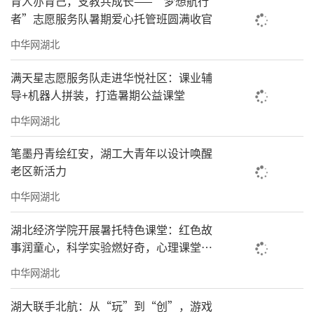
育人亦育己，支教共成长——“梦想航行
者”志愿服务队暑期爱心托管班圆满收官
中华网湖北
满天星志愿服务队走进华悦社区：课业辅
导+机器人拼装，打造暑期公益课堂
中华网湖北
笔墨丹青绘红安，湖工大青年以设计唤醒
老区新活力
中华网湖北
湖北经济学院开展暑托特色课堂：红色故
事润童心，科学实验燃好奇，心理课堂促
成长
中华网湖北
湖大联手北航：从“玩”到“创”，游戏