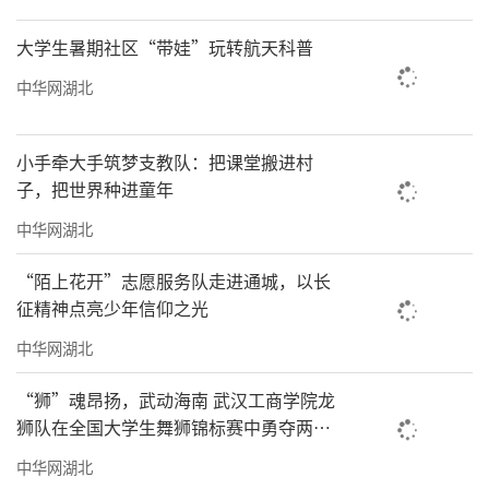
大学生暑期社区“带娃”玩转航天科普
中华网湖北
小手牵大手筑梦支教队：把课堂搬进村
子，把世界种进童年
中华网湖北
“陌上花开”志愿服务队走进通城，以长
征精神点亮少年信仰之光
中华网湖北
“狮”魂昂扬，武动海南 武汉工商学院龙
狮队在全国大学生舞狮锦标赛中勇夺两金
两银
中华网湖北