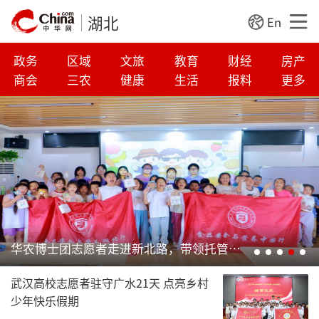
湖北
En
政务
区域
文旅
教育
财经
房产
商会
三农
健康
生活
报料
更多
湖大联手北航：从“玩”到“创”，游戏开发实践特色课点燃青少年科创梦
武汉高校志愿者驻守广水21天 点亮乡村
少年快乐假期