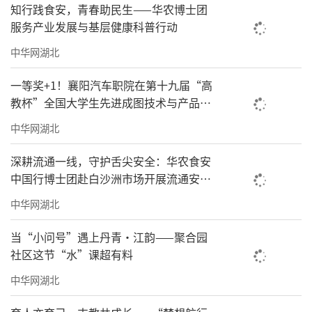
知行践食安，青春助民生——华农博士团
服务产业发展与基层健康科普行动
中华网湖北
一等奖+1！襄阳汽车职院在第十九届“高
教杯”全国大学生先进成图技术与产品信
息建模创新大赛中斩获多项奖项
中华网湖北
深耕流通一线，守护舌尖安全：华农食安
中国行博士团赴白沙洲市场开展流通安全
调研
中华网湖北
当“小问号”遇上丹青·江韵——聚合园
社区这节“水”课超有料
中华网湖北