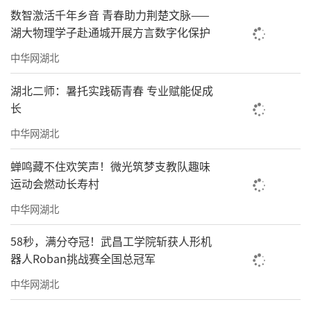
数智激活千年乡音 青春助力荆楚文脉——
湖大物理学子赴通城开展方言数字化保护
中华网湖北
湖北二师：暑托实践砺青春 专业赋能促成
长
中华网湖北
蝉鸣藏不住欢笑声！微光筑梦支教队趣味
运动会燃动长寿村
中华网湖北
58秒，满分夺冠！武昌工学院斩获人形机
器人Roban挑战赛全国总冠军
中华网湖北