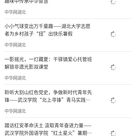
趣味中传承中华智慧
中华网湖北
小小气球变出万千童趣——湖北大学志愿
者为乡村孩子“扭”出快乐暑假
中华网湖北
一影摇光，一灯藏夏：干驿镇爱心托管班
解锁非遗光影双课堂
中华网湖北
聆听大别山红色党史，争做新时代青年先
锋——武汉学院“北上寻锋”青马实践团
走进何家冲
中华网湖北
踏访红安革命沃土 汲取青年奋进力量——
武汉学院外国语学院“红土星火”暑期社