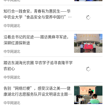
知行合一践食安，青春有为惠民生——华
中农业大学“食品安全与营养中国行”博
士团一直在路上
中华网湖北
沿着总书记的足迹——踏访黄麻寻军迹，
深耕红源探新途
中华网湖北
踏访东湖海光农圃 华农学子追寻袁隆平学
农初心
中华网湖北
告别“网络烂梗”，感受汉语之美——健
康湖北行志愿服务队开设文明语言主题课
堂
中华网湖北