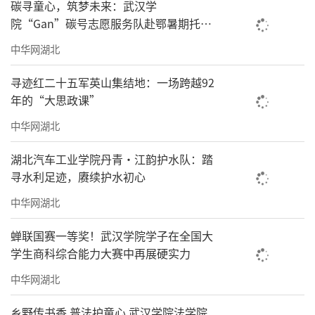
碳寻童心，筑梦未来：武汉学
院“Gan”碳号志愿服务队赴鄂暑期托管
班纪实
中华网湖北
寻迹红二十五军英山集结地：一场跨越92
年的“大思政课”
中华网湖北
湖北汽车工业学院丹青·江韵护水队：踏
寻水利足迹，赓续护水初心
中华网湖北
蝉联国赛一等奖！武汉学院学子在全国大
学生商科综合能力大赛中再展硬实力
中华网湖北
乡野传书香 普法护童心 武汉学院法学院