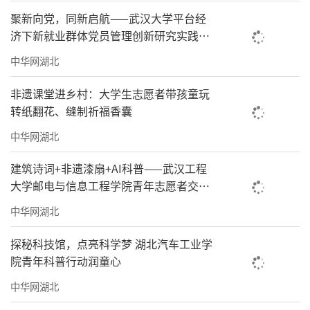
聚新向党，同新启航——武汉大学平台经
济下新就业群体党员管理创新研究实践队
实践纪实
中华网湖北
非遗课堂进乡村：大学生志愿者带孩童玩
转纸翻花、缝制祈福香囊
中华网湖北
建筑诗词+非遗漆扇+AI科普——武汉工程
大学邮电与信息工程学院青年志愿者交出
暑托“温暖答卷”
中华网湖北
探秘科技馆，点亮科学梦 湖北汽车工业学
院青年科普行动润童心
中华网湖北