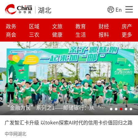
湖北
En
政务
区域
文旅
教育
财经
房产
商会
三农
健康
生活
报料
更多
谱写绿色金融大文章 中国银联“低碳计划”助力武汉碳普惠
广发智汇卡升级 以token探索AI时代的信用卡价值回归之路
中华网湖北