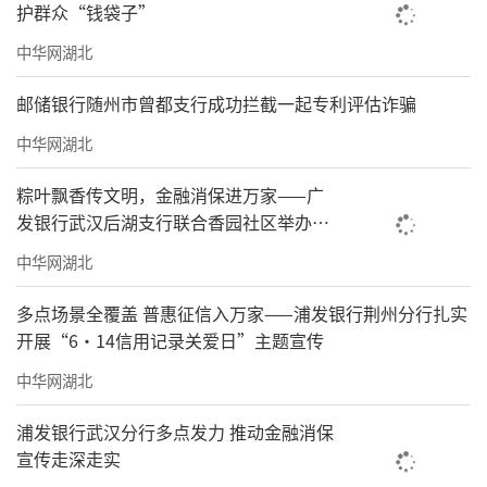
护群众“钱袋子”
中华网湖北
邮储银行随州市曾都支行成功拦截一起专利评估诈骗
中华网湖北
粽叶飘香传文明，金融消保进万家——广
发银行武汉后湖支行联合香园社区举办端
午文艺汇演
中华网湖北
多点场景全覆盖 普惠征信入万家——浦发银行荆州分行扎实
开展“6·14信用记录关爱日”主题宣传
中华网湖北
浦发银行武汉分行多点发力 推动金融消保
宣传走深走实