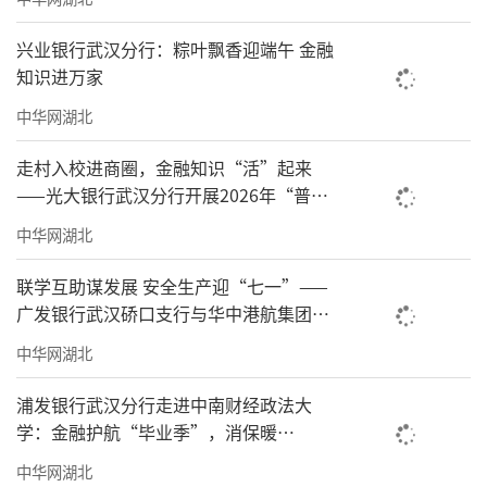
兴业银行武汉分行：粽叶飘香迎端午 金融
知识进万家
中华网湖北
走村入校进商圈，金融知识“活”起来
——光大银行武汉分行开展2026年“普及
金融知识万里行”系列活动
中华网湖北
联学互助谋发展 安全生产迎“七一”——
广发银行武汉硚口支行与华中港航集团开
展联合主题党日活动
中华网湖北
浦发银行武汉分行走进中南财经政法大
学：金融护航“毕业季”，消保暖
心“礼”相随
中华网湖北