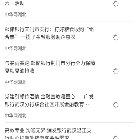
六一活动
中华网湖北
邮储银行天门市支行：打好粮食收购“组
合拳” 一揽子金融服务助企惠农
中华网湖北
与暴雨赛跑 邮储银行荆门市分行全力保障
夏粮夏油抢收
中华网湖北
党建引领传温情 金融宣教暖童心——广发
银行武汉分行联合社区开展金融教育
暨“六一”特需儿童慰问活动
中华网湖北
高效专业 沟通无界 浦发银行武汉沿江支
行贴心护航外籍游客金融需求