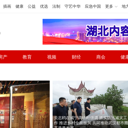
插画
健康
公益
优选
法制
守艺中华
应急中国
更多
地
h
房产
教育
视频
财经
商会
健
关志鸥在咸宁调研时强调 抓实防汛减灾工
作 推进乡村全面振兴 共同推动武汉都市