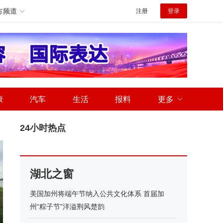
方频道
注册
登录
康
汽车
生活
报料
更多
24小时热点
湖北之窗
美国加州将端午节纳入公共文化体系 首届加
州“粽子节”洋溢荆风楚韵
圈