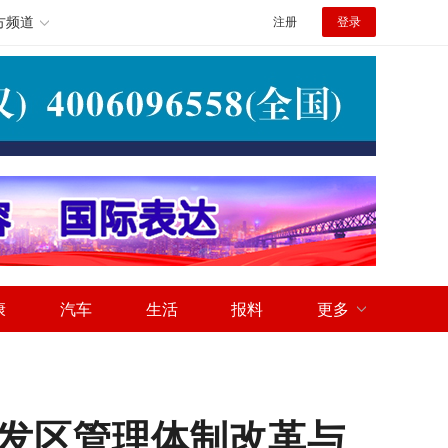
方频道
注册
登录
康
汽车
生活
报料
更多
发区管理体制改革与