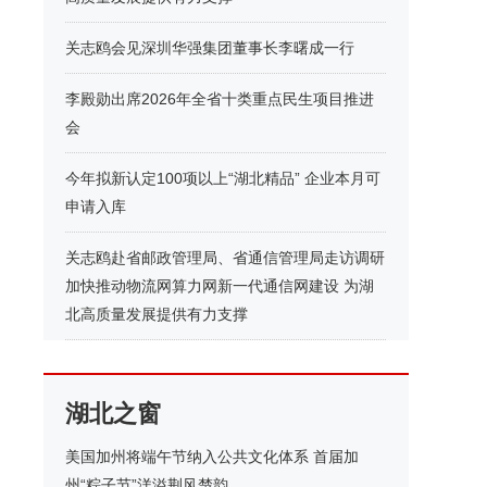
关志鸥会见深圳华强集团董事长李曙成一行
李殿勋出席2026年全省十类重点民生项目推进
会
今年拟新认定100项以上“湖北精品” 企业本月可
申请入库
关志鸥赴省邮政管理局、省通信管理局走访调研
加快推动物流网算力网新一代通信网建设 为湖
北高质量发展提供有力支撑
湖北之窗
美国加州将端午节纳入公共文化体系 首届加
州“粽子节”洋溢荆风楚韵