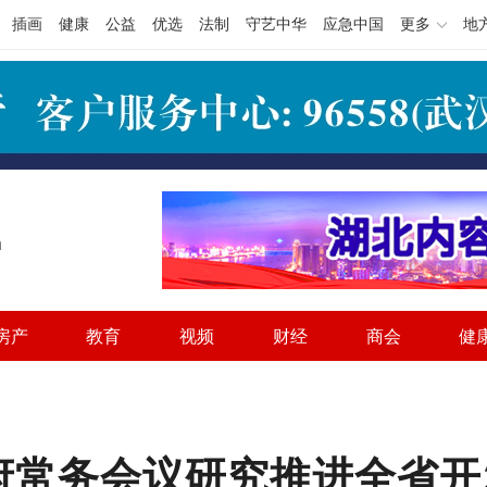
插画
健康
公益
优选
法制
守艺中华
应急中国
更多
地
h
房产
教育
视频
财经
商会
健
府常务会议研究推进全省开