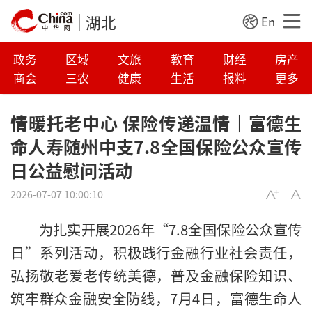
湖北
En
政务
区域
文旅
教育
财经
房产
商会
三农
健康
生活
报料
更多
情暖托老中心 保险传递温情｜富德生
命人寿随州中支7.8全国保险公众宣传
日公益慰问活动
2026-07-07 10:00:10
为扎实开展2026年“7.8全国保险公众宣传
日”系列活动，积极践行金融行业社会责任，
弘扬敬老爱老传统美德，普及金融保险知识、
筑牢群众金融安全防线，7月4日，富德生命人