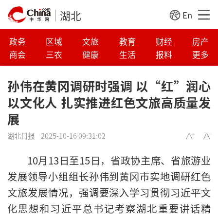
湖北
En
政务
区域
文旅
教育
财经
房产
商会
三农
健康
生活
报料
更多
孙伟在黄冈调研时强调 以“红”润心
以文化人 扎实推进红色文旅高质量发
展
湖北日报
2025-10-16 09:31:02
10月13日至15日，省政协主席、省旅游业
发展领导小组组长孙伟到黄冈市实地调研红色
文旅发展情况，强调要深入学习贯彻习近平文
化思想和习近平总书记考察湖北重要讲话精