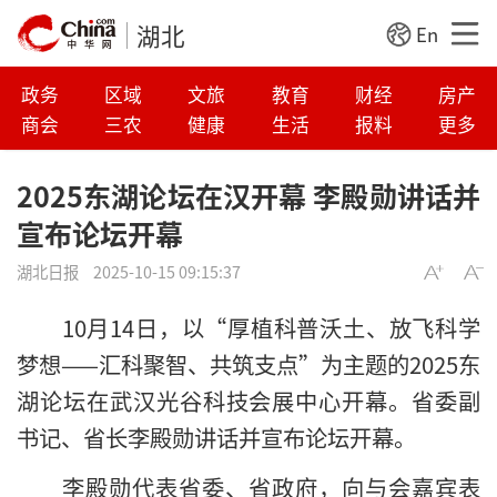
湖北
En
政务
区域
文旅
教育
财经
房产
商会
三农
健康
生活
报料
更多
2025东湖论坛在汉开幕 李殿勋讲话并
宣布论坛开幕
湖北日报
2025-10-15 09:15:37
10月14日，以“厚植科普沃土、放飞科学
梦想——汇科聚智、共筑支点”为主题的2025东
湖论坛在武汉光谷科技会展中心开幕。省委副
书记、省长李殿勋讲话并宣布论坛开幕。
李殿勋代表省委、省政府，向与会嘉宾表