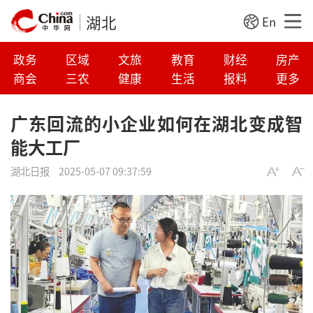
湖北
En
政务
区域
文旅
教育
财经
房产
商会
三农
健康
生活
报料
更多
广东回流的小企业如何在湖北变成智
能大工厂
湖北日报
2025-05-07 09:37:59