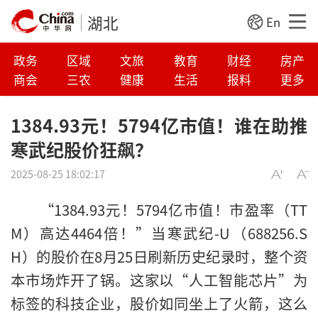
湖北
En
政务
区域
文旅
教育
财经
房产
商会
三农
健康
生活
报料
更多
1384.93元！5794亿市值！谁在助推
寒武纪股价狂飙？
2025-08-25 18:02:17
“1384.93元！5794亿市值！市盈率（TT
M）高达4464倍！”当寒武纪-U（688256.S
H）的股价在8月25日刷新历史纪录时，整个资
本市场炸开了锅。这家以“人工智能芯片”为
标签的科技企业，股价如同坐上了火箭，这么