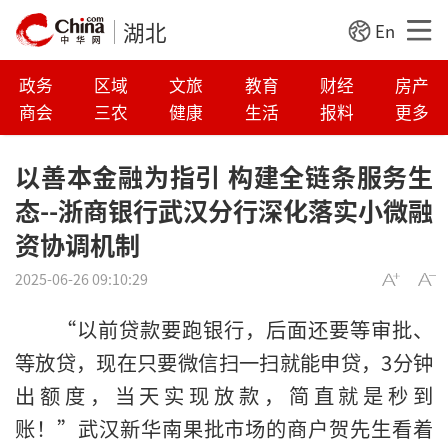
湖北
En
政务
区域
文旅
教育
财经
房产
商会
三农
健康
生活
报料
更多
以善本金融为指引 构建全链条服务生
态--浙商银行武汉分行深化落实小微融
资协调机制
2025-06-26 09:10:29
“以前贷款要跑银行，后面还要等审批、
等放贷，现在只要微信扫一扫就能申贷，3分钟
出额度，当天实现放款，简直就是秒到
账！”武汉新华南果批市场的商户贺先生看着