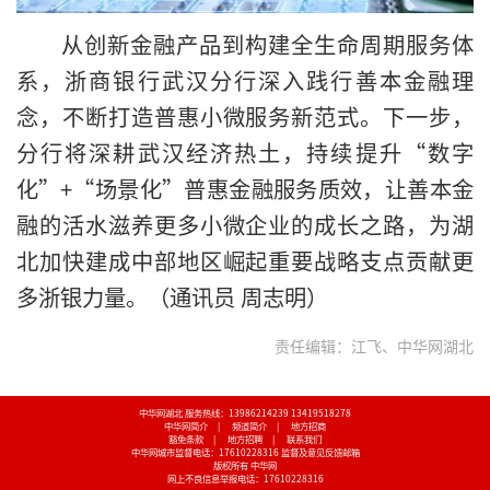
从创新金融产品到构建全生命周期服务体
系，浙商银行武汉分行深入践行善本金融理
念，不断打造普惠小微服务新范式。下一步，
分行将深耕武汉经济热土，持续提升“数字
化”+“场景化”普惠金融服务质效，让善本金
融的活水滋养更多小微企业的成长之路，为湖
北加快建成中部地区崛起重要战略支点贡献更
多浙银力量。（通讯员 周志明）
责任编辑：江飞、中华网湖北
中华网湖北 服务热线：13986214239 13419518278
中华网简介
|
频道简介
|
地方招商
豁免条款
|
地方招聘
|
联系我们
中华网城市监督电话：17610228316
监督及意见反馈邮箱
版权所有 中华网
网上不良信息举报电话：17610228316