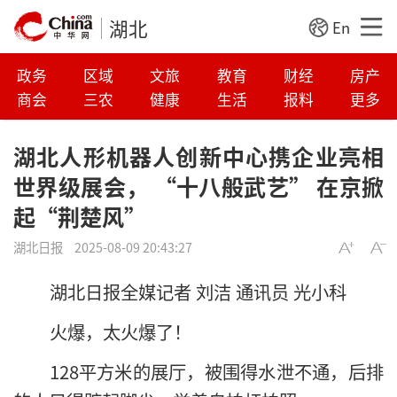
湖北
En
政务
区域
文旅
教育
财经
房产
商会
三农
健康
生活
报料
更多
湖北人形机器人创新中心携企业亮相
世界级展会， “十八般武艺” 在京掀
起“荆楚风”
湖北日报
2025-08-09 20:43:27
湖北日报全媒记者 刘洁 通讯员 光小科
火爆，太火爆了！
128平方米的展厅，被围得水泄不通，后排