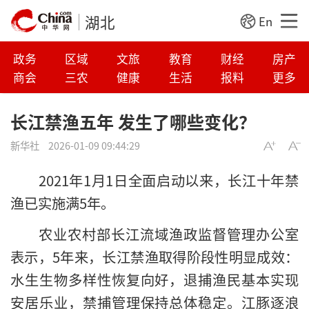
湖北
En
政务
区域
文旅
教育
财经
房产
商会
三农
健康
生活
报料
更多
长江禁渔五年 发生了哪些变化？
新华社
2026-01-09 09:44:29
2021年1月1日全面启动以来，长江十年禁
渔已实施满5年。
农业农村部长江流域渔政监督管理办公室
表示，5年来，长江禁渔取得阶段性明显成效：
水生生物多样性恢复向好，退捕渔民基本实现
安居乐业，禁捕管理保持总体稳定。江豚逐浪