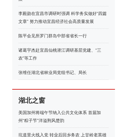
李殿勋在宜昌市调研时强调 科学务实做好“四篇
文章” 努力推动宜昌经济社会高质量发展
陈平会见所罗门群岛中部省省长一行
诸葛宇杰赴宜昌仙桃潜江调研基层党建、“三
农”等工作
张维任湖北省林业局党组书记、局长
湖北之窗
美国加州将端午节纳入公共文化体系 首届加
州“粽子节”洋溢荆风楚韵
坑道里火线入党 转业后回乡务农 上甘岭老英雄