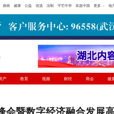
插画
健康
公益
优选
法制
守艺中华
应急中国
更多
地
h
房产
教育
视频
财经
商会
健
技峰会暨数字经济融合发展