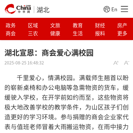
湖北
En
政务
区域
文旅
教育
财经
房产
商会
三农
健康
生活
报料
更多
湖北宣恩：商会爱心满校园
2025-08-25 16:48:32
千里爱心，情满校园。满载师生翘首以盼
的崭新桌椅和办公电脑等急需物资的货车，缓
缓驶入学校，在开学前如约而至，这些物资将
极大地改善学校的教学条件，为山区孩子们创
造更好的学习环境。参与捐赠的商会企业家代
表与值班老师冒着大雨搬运物资，在雨中接力