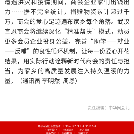
遭遇洪灾和疫情期间，商会企业家们出钱出
力……据不完全统计，捐赠物资累计超过千
万，商会的爱心足迹遍布家乡每个角落。武汉
宣恩商会将继续深化“精准帮扶”模式，动员
更多会员企业投身公益，完善“助学——就业
——反哺”的良性循环机制，让每一份爱心开花
结果，用实际行动诠释新时代商会的责任与担
当，为家乡的高质量发展注入持久温暖的力
量。
（通讯员
李明然
周恩
）
责任编辑：中华网湖北
中华网湖北 服务热线：13986214239 13419518278
中华网简介
|
频道简介
|
地方招商
豁免条款
|
地方招聘
|
联系我们