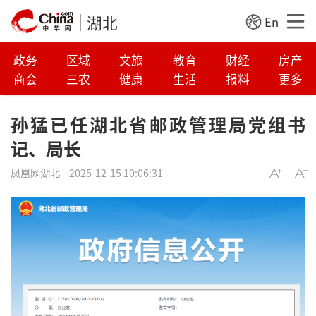
湖北
En
政务
区域
文旅
教育
财经
房产
商会
三农
健康
生活
报料
更多
孙猛已任湖北省邮政管理局党组书
记、局长
凤凰网湖北
2025-12-15 10:06:31