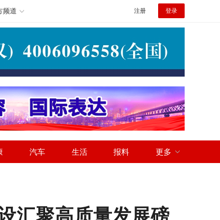
方频道
注册
登录
康
汽车
生活
报料
更多
设汇聚高质量发展磅