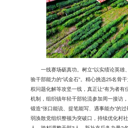
一线赛场砺真功。树立“以实绩论英雄
验干部能力的“试金石”。精
心挑选25名骨
权问题化解等攻坚一线，真正让“有为者有
机制，组织镇年轻干部轮流参加周一接访，
锻造“张口能说、提笔能写、遇事能办”的过
弱涣散党组织整顿为突破口，持续优化村社