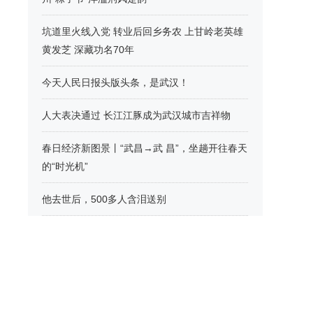
坑道里火线入党 转业后回乡务农 上甘岭老英雄
黄发芝 深藏功名70年
今天人民日报头版头条，是武汉！
人大表决通过 长江江豚成为武汉城市吉祥物
春日经济新图景丨“武昌→武 昌”，坐趟开往春天
的“时光机”
他去世后，500多人含泪送别