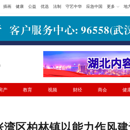
插画
健康
公益
优选
法制
守艺中华
应急中国
更多
地
h
房产
教育
视频
财经
商会
健
张湾区柏林镇以能力作风建