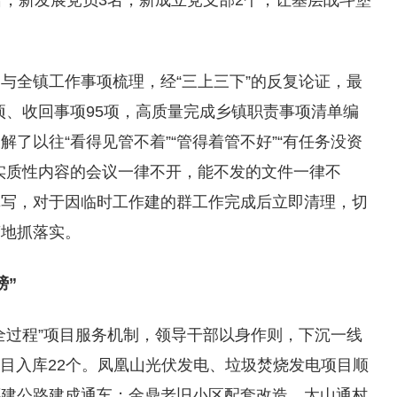
名，新发展党员3名，新成立党支部2个，让基层战斗堡
与全镇工作事项梳理，经“三上三下”的反复论证，最
9项、收回事项95项，高质量完成乡镇职责事项清单编
了以往“看得见管不着”“管得着管不好”“有任务没资
实质性内容的会议一律不开，能不发的文件一律不
填写，对于因临时工作建的群工作完成后立即清理，切
骛地抓落实。
膀”
全过程”项目服务机制，领导干部以身作则，下沉一线
项目入库22个。凤凰山光伏发电、垃圾焚烧发电项目顺
还建公路建成通车；金鼎老旧小区配套改造、太山通村