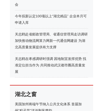
会
今年拟新认定100项以上“湖北精品” 企业本月可
申请入库
关志鸥赴省邮政管理局、省通信管理局走访调研
加快推动物流网算力网新一代通信网建设 为湖
北高质量发展提供有力支撑
关志鸥在孝感调研时强调 因地制宜发挥优势 找
准定位担当作为 共同推动武汉都市圈高质量发
展
湖北之窗
美国加州将端午节纳入公共文化体系 首届加
州“粽子节”洋溢荆风楚韵