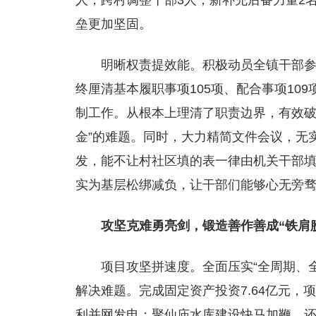
人，跨村调整干部3人，新补充后备力量2
垒更加坚固。
明晰权责提效能。积极动员全镇干部参
终厘清基本履职事项105项、配合事项10
制工作。从根本上理清了职责边界，有效破解
金”的难题。同时，大力精简文件会议，无
发，能不让村社区填的表一律由机关干部
实为基层松绑减负，让干部们能够心无旁
攻坚克难勇亮剑，锻造善作善成“铁肩
项目攻坚拼速度。全面压实“全周期、
解决难题。完成固定资产投资7.64亿元，
利并网发电；聚仙庙水库建设快马加鞭，