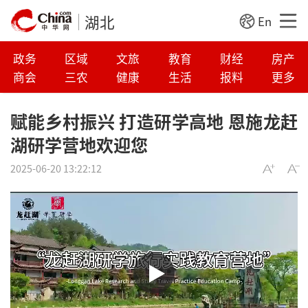
湖北
En
政务
区域
文旅
教育
财经
房产
商会
三农
健康
生活
报料
更多
赋能乡村振兴 打造研学高地 恩施龙赶
湖研学营地欢迎您
2025-06-20 13:22:12