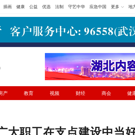
插画
健康
公益
优选
法制
守艺中华
应急中国
更多
地
h
房产
教育
视频
财经
商会
健
励广大职工在支点建设中当