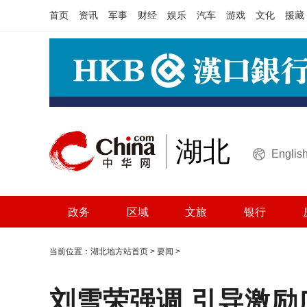
首页
资讯
军事
财经
娱乐
汽车
游戏
文化
援藏
湖北
Englis
政务
区域
文旅
银行
当前位置：
湖北地方站首页
>
要闻
>
刘雪荣强调 引导激