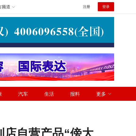
方频道
注册
登录
康
汽车
生活
报料
更多
便利店自营产品“傍大