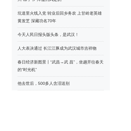
坑道里火线入党 转业后回乡务农 上甘岭老英雄
黄发芝 深藏功名70年
今天人民日报头版头条，是武汉！
人大表决通过 长江江豚成为武汉城市吉祥物
春日经济新图景丨“武昌→武 昌”，坐趟开往春天
的“时光机”
他去世后，500多人含泪送别