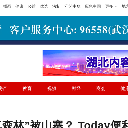
插画
健康
公益
优选
法制
守艺中华
应急中国
更多
地
h
房产
教育
视频
财经
商会
健
森林”被山寨？ Today