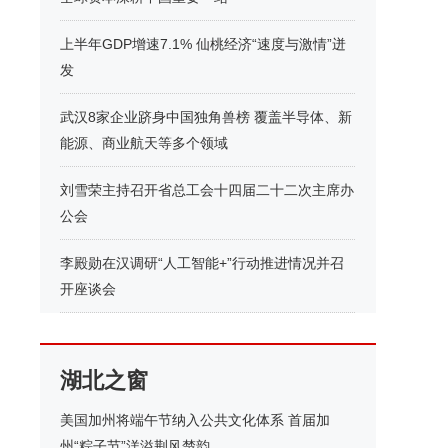
上半年GDP增速7.1% 仙桃经济“速度与激情”迸
发
武汉8家企业跻身中国独角兽榜 覆盖半导体、新
能源、商业航天等多个领域
刘雪荣主持召开省总工会十四届二十二次主席办
公会
李殿勋在汉调研“人工智能+”行动推进情况并召
开座谈会
湖北之窗
美国加州将端午节纳入公共文化体系 首届加
州“粽子节”洋溢荆风楚韵