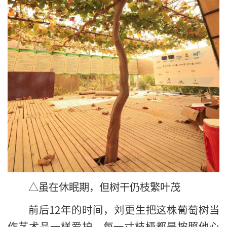
△虽在休眠期，但树干仍枝繁叶茂
前后12年的时间，刘更生把这株葡萄树当
作艺术品一样爱护，每一寸枝桠都是按照他心