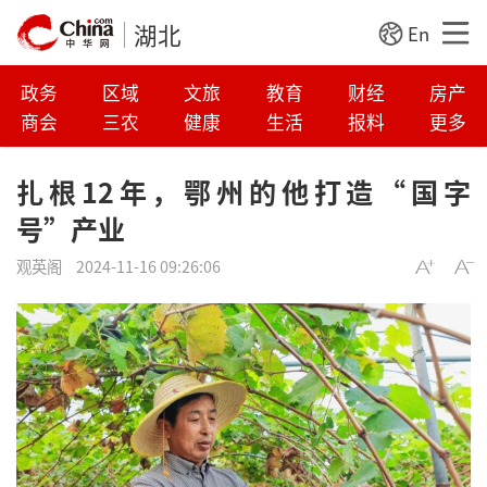
湖北
En
政务
区域
文旅
教育
财经
房产
商会
三农
健康
生活
报料
更多
扎根12年，鄂州的他打造“国字
号”产业
观英阁
2024-11-16 09:26:06