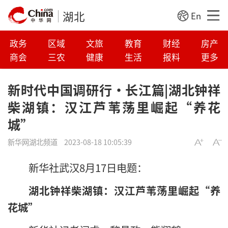
湖北
En
政务
区域
文旅
教育
财经
房产
商会
三农
健康
生活
报料
更多
新时代中国调研行·长江篇|湖北钟祥
柴湖镇：汉江芦苇荡里崛起“养花
城”
新华网湖北频道
2023-08-18 10:05:39
新华社武汉8月17日电题：
湖北钟祥柴湖镇：汉江芦苇荡里崛起“养
花城”