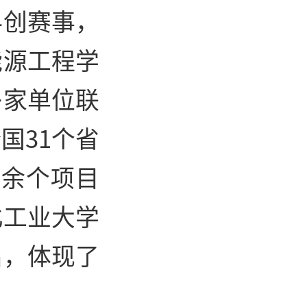
科创赛事，
能源工程学
多家单位联
国31个省
0余个项目
北工业大学
出，体现了
。