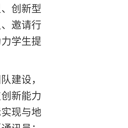
型、创新型
组、邀请行
助力学生提
团队建设，
技创新能力
标实现与地
（通讯员：