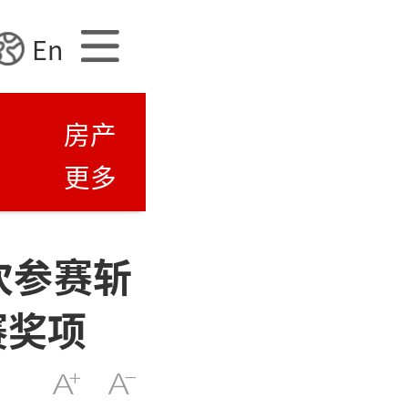
En
房产
更多
次参赛斩
赛奖项