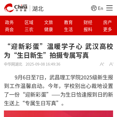
湖北
En
政务
区域
文旅
教育
财经
房产
商会
三农
健康
生活
报料
更多
“迎新彩蛋”温暖学子心 武汉高校
为“生日新生”拍摄专属写真
中华网湖北
2025-09-08 16:49:36
9月6日至7日，武昌理工学院2025级新生报
到工作温馨启动。今年，学校别出心裁地设置
了一份“迎新彩蛋”——为生日恰逢报到日的新
生送上“专属生日写真”。