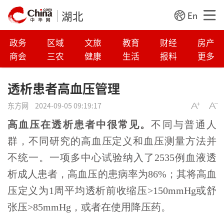
湖北
En
政务
区域
文旅
教育
财经
房产
商会
三农
健康
生活
报料
更多
透析患者高血压管理
东方网
2024-09-05 09:19:17
高血压在透析患者中很常见。
不同与普通人
群，不同研究的高血压定义和血压测量方法并
不统一。一项多中心试验纳入了2535例血液透
析成人患者，高血压的患病率为86%；其将高血
压定义为1周平均透析前收缩压>150mmHg或舒
张压>85mmHg，或者在使用降压药。