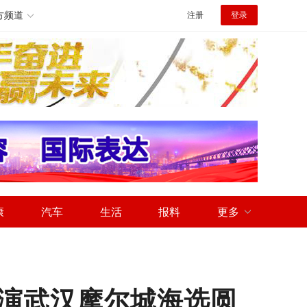
方频道
注册
登录
康
汽车
生活
报料
更多
演武汉摩尔城海选圆