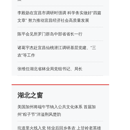
李殿勋在宜昌市调研时强调 科学务实做好“四篇
文章” 努力推动宜昌经济社会高质量发展
陈平会见所罗门群岛中部省省长一行
诸葛宇杰赴宜昌仙桃潜江调研基层党建、“三
农”等工作
张维任湖北省林业局党组书记、局长
湖北之窗
美国加州将端午节纳入公共文化体系 首届加
州“粽子节”洋溢荆风楚韵
坑道里火线入党 转业后回乡务农 上甘岭老英雄