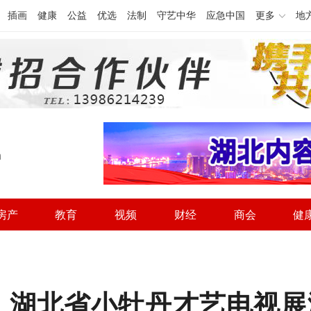
插画
健康
公益
优选
法制
守艺中华
应急中国
更多
地
h
房产
教育
视频
财经
商会
健
！湖北省小牡丹才艺电视展