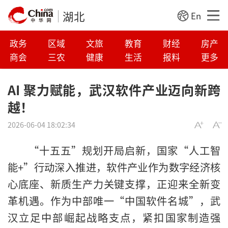
湖北
En
政务
区域
文旅
教育
财经
房产
商会
三农
健康
生活
报料
更多
AI 聚力赋能，武汉软件产业迈向新跨
越！
2026-06-04 18:02:34
“十五五”规划开局启新，国家“人工智
能+”行动深入推进，软件产业作为数字经济核
心底座、新质生产力关键支撑，正迎来全新变
革机遇。作为中部唯一“中国软件名城”，武
汉立足中部崛起战略支点，紧扣国家制造强