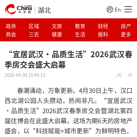
湖北
En
政务
区域
文旅
教育
财经
房产
商会
三农
健康
生活
报料
更多
“宜居武汉·品质生活”2026武汉春
季房交会盛大启幕
2026-04-30 15:45:13
春潮涌动，万象更新。4月30日上午，汉口
西北湖公园人头攒动，热闹非凡。“宜居武汉
·品质生活”2026武汉春季房交会暨湖北第四
届住博会在此盛大启幕。这场为期6天的房地产
盛会，以“科技赋能+城市更新”为鲜明特色，