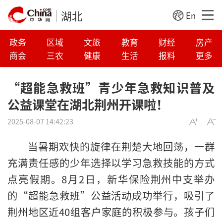
湖北
En
政务
区域
文旅
教育
财经
房产
商会
三农
健康
生活
报料
更多
“超能急救班”青少年急救知识普及
公益课堂在湖北荆州开课啦！
2025-08-07 14:42:23
当暑期欢快的旋律在荆楚大地回荡，一群
充满责任感的少年选择以学习急救技能的方式
点亮假期。8月2日，新华保险荆州中支举办
的“超能急救班”公益活动成功举行，吸引了
荆州地区近40组客户家庭的积极参与。孩子们