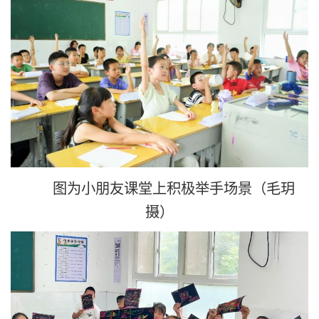
图为小朋友课堂上积极举手场景（毛玥
摄）