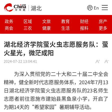
湖北
En
政务
区域
文旅
教育
财经
房产
商会
三农
健康
生活
报料
更多
湖北经济学院萤火虫志愿服务队：萤
火星光，微茫成阳
2024-07-22 13:04:41
为深入贯彻党的二十大和二十届二中全会
精神，健全新时代志愿服务体系，2024年7月13
日湖北经济学院萤火虫志愿服务队的23名师生
志愿者前往恩施市建始县黑鱼泉小学，开启了
为期14天的“希望家园”暑期辅导活动。