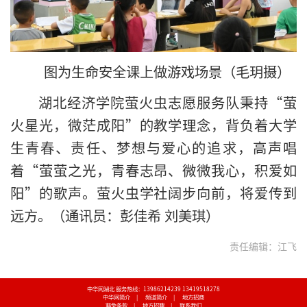
图为生命安全课上做游戏场景（毛玥摄）
湖北经济学院萤火虫志愿服务队秉持“萤
火星光，微茫成阳”的教学理念，背负着大学
生青春、责任、梦想与爱心的追求，高声唱
着“萤萤之光，青春志昂、微微我心，积爱如
阳”的歌声。萤火虫学社阔步向前，将爱传到
远方。（通讯员：彭佳希 刘美琪）
责任编辑：江飞
中华网湖北 服务热线：13986214239 13419518278
中华网简介
|
频道简介
|
地方招商
豁免条款
|
地方招聘
|
联系我们