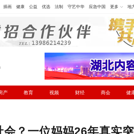
插画
健康
公益
优选
法制
守艺中华
应急中国
更多
地
h
房产
教育
视频
财经
商会
健
会？一位妈妈26年真实突