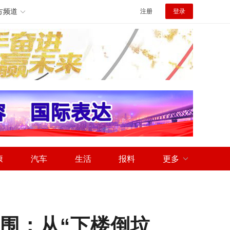
方频道
注册
登录
康
汽车
生活
报料
更多
围：从“下楼倒垃