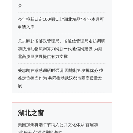
会
今年拟新认定100项以上“湖北精品” 企业本月可
申请入库
关志鸥赴省邮政管理局、省通信管理局走访调研
加快推动物流网算力网新一代通信网建设 为湖
北高质量发展提供有力支撑
关志鸥在孝感调研时强调 因地制宜发挥优势 找
准定位担当作为 共同推动武汉都市圈高质量发
展
湖北之窗
美国加州将端午节纳入公共文化体系 首届加
州“粽子节”洋溢荆风楚韵