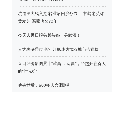
坑道里火线入党 转业后回乡务农 上甘岭老英雄
黄发芝 深藏功名70年
今天人民日报头版头条，是武汉！
人大表决通过 长江江豚成为武汉城市吉祥物
春日经济新图景丨“武昌→武 昌”，坐趟开往春天
的“时光机”
他去世后，500多人含泪送别