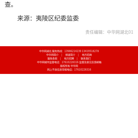
查。
来源：夷陵区纪委监委
责任编辑：中华网湖北01
中华网湖北 服务热线：13986214239 13419518278
中华网简介
|
频道简介
|
地方招商
豁免条款
|
地方招聘
|
联系我们
中华网城市监督电话：17610228316
监督及意见反馈邮箱
版权所有 中华网
网上不良信息举报电话：17610228316