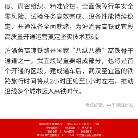
度、周密组织、精准管控，全面保障行车安全
零风险、试验任务高效完成、设备性能持续稳
定、开通准备全面就绪，为沪渝蓉高铁武宜段
高质量开通运营奠定坚实技术基础。
沪渝蓉高速铁路是国家“八纵八横”高铁骨干
通道之一，武宜段是重要组成部分，也将是首
个开通的区段。建成通车后，武汉至宜昌的铁
路旅行时间将从2小时压缩至1小时左右，推动
沿线多个城市迈入高铁时代。
责任编辑：中华网湖北01
中华网湖北 服务热线：13986214239 13419518278
中华网简介
|
频道简介
|
地方招商
豁免条款
|
地方招聘
|
联系我们
中华网城市监督电话：17610228316
监督及意见反馈邮箱