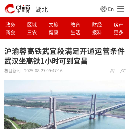
湖北
En
政务
区域
文旅
教育
财经
房产
商会
三农
健康
生活
报料
更多
沪渝蓉高铁武宜段满足开通运营条件
武汉坐高铁1小时可到宜昌
极目新闻
2025-08-27 09:47:16