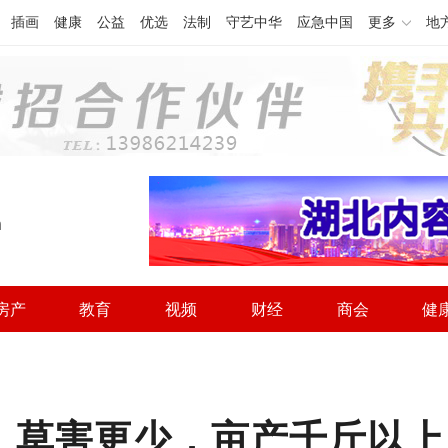
插画
健康
公益
优选
法制
守艺中华
应急中国
更多
地
h
房产
教育
视频
财经
商会
健
%，草害更少，亩产千斤以上