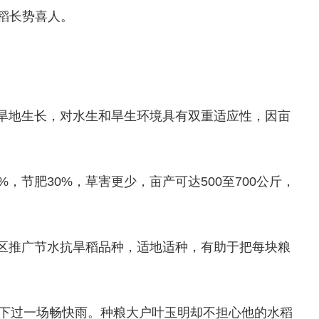
旱稻长势喜人。
旱地生长，对水生和旱生环境具有双重适应性，因亩
，节肥30%，草害更少，亩产可达500至700公斤，
区推广节水抗旱稻品种，适地适种，有助于把每块粮
村没下过一场畅快雨。种粮大户叶玉明却不担心他的水稻