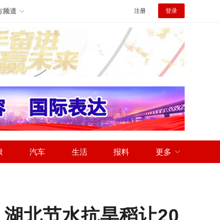
方频道
注册
登录
康
汽车
生活
报料
更多
 湖北节水抗旱稻让20