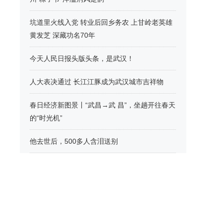
坑道里火线入党 转业后回乡务农 上甘岭老英雄
黄发芝 深藏功名70年
今天人民日报头版头条，是武汉！
人大表决通过 长江江豚成为武汉城市吉祥物
春日经济新图景丨“武昌→武 昌”，坐趟开往春天
的“时光机”
他去世后，500多人含泪送别