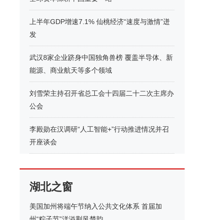
上半年GDP增速7.1% 仙桃经济“速度与激情”迸
发
武汉8家企业跻身中国独角兽榜 覆盖半导体、新
能源、商业航天等多个领域
刘雪荣主持召开省总工会十四届二十二次主席办
公会
李殿勋在汉调研“人工智能+”行动推进情况并召
开座谈会
湖北之窗
美国加州将端午节纳入公共文化体系 首届加
州“粽子节”洋溢荆风楚韵