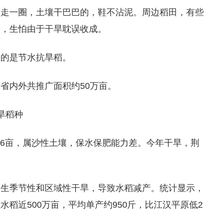
田走一圈，土壤干巴巴的，鞋不沾泥。周边稻田，有些
水，生怕由于干旱耽误收成。
种的是节水抗旱稻。
省内外共推广面积约50万亩。
旱稻种
.6亩，属沙性土壤，保水保肥能力差。今年干旱，荆
发生季节性和区域性干旱，导致水稻减产。统计显示，
稻近500万亩，平均单产约950斤，比江汉平原低2