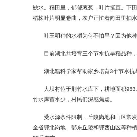
缺水。稻田里，郁郁葱葱，叶片挺直。下
稻株叶片明显卷曲，农户正忙着向田里抽
叶玉明种的水稻为何不怕旱？因为他
目前湖北共培育三个节水抗旱稻品种，
湖北籍科学家帮助家乡培育3个节水抗
大坝村位于荆竹水库下，耕地面积963
竹水库蓄水少，村民们深感焦虑。
受水源条件限制，丘陵岗地和山区常
全省鄂北岗地、鄂东丘陵和鄂西山区等种植水