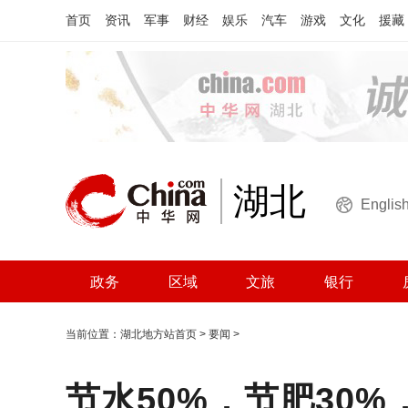
首页
资讯
军事
财经
娱乐
汽车
游戏
文化
援藏
湖北
Englis
政务
区域
文旅
银行
当前位置：
湖北地方站首页
>
要闻
>
节水50%，节肥30