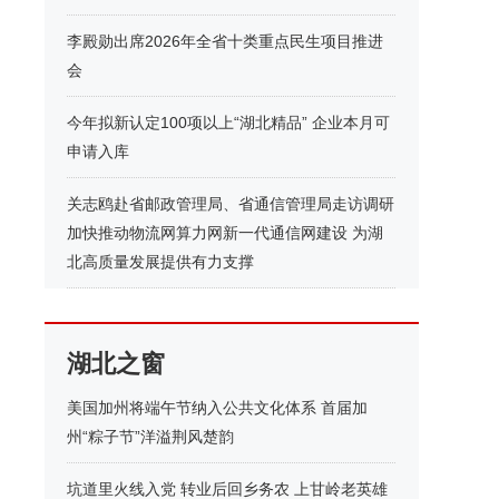
李殿勋出席2026年全省十类重点民生项目推进
会
今年拟新认定100项以上“湖北精品” 企业本月可
申请入库
关志鸥赴省邮政管理局、省通信管理局走访调研
加快推动物流网算力网新一代通信网建设 为湖
北高质量发展提供有力支撑
湖北之窗
美国加州将端午节纳入公共文化体系 首届加
州“粽子节”洋溢荆风楚韵
坑道里火线入党 转业后回乡务农 上甘岭老英雄