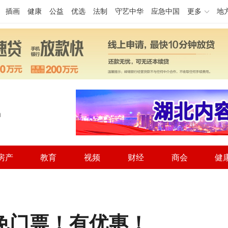
插画
健康
公益
优选
法制
守艺中华
应急中国
更多
地
h
房产
教育
视频
财经
商会
健
免门票！有优惠！