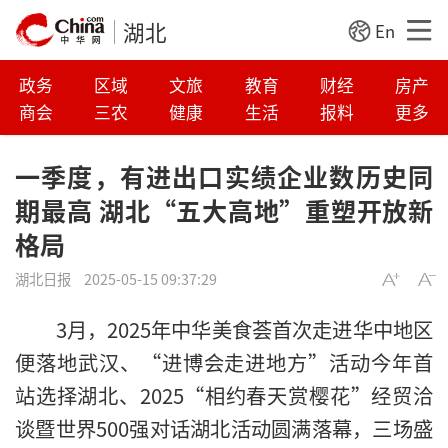
湖北
En
政务
区域
文旅
教育
财经
房产
商会
三农
健康
生活
报料
更多
一季度，有进出口实绩企业数历史同
期最高 湖北“五大高地”重塑开放新
格局
湖北日报
2025-05-15 09:37:29
3月，2025年中华美食荟首次走进华中地区
便落地武汉、“进博会走进地方”活动今年首
站选择湖北、2025“相约春天赏樱花”经贸洽
谈暨世界500强对话湖北活动圆满落幕，三场盛