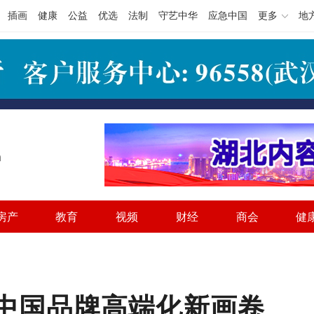
插画
健康
公益
优选
法制
守艺中华
应急中国
更多
地
h
房产
教育
视频
财经
商会
健
就中国品牌高端化新画卷