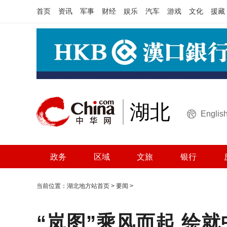
首页
资讯
军事
财经
娱乐
汽车
游戏
文化
援藏
湖北
Englis
政务
区域
文旅
银行
当前位置：
湖北地方站首页
>
要闻
>
“岚图”乘风而起 绘