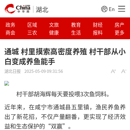
湖北
En
政务
区域
文旅
教育
财经
房产
商会
三农
健康
生活
报料
更多
通城 村里摸索高密度养殖 村干部从小
白变成养鱼能手
湖北日报
2025-05-09 09:31:56
村干部胡海辉每天要投喂3次鱼饲料。
近年来，在咸宁市通城县五里镇，渔民养鱼养
出了新花招，不仅产量翻番，更实现了经济效
益和生态保护的“双赢”。