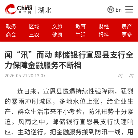
湖北
En
政务
区域
文旅
教育
财经
房产
商会
三农
健康
生活
报料
更多
闻“汛”而动 邮储银行宣恩县支行全
力保障金融服务不断档
2026-05-21 20:13:07
连日来，宣恩县遭遇持续性强降雨，猛烈
的暴雨冲刷城区，多地水位上涨，给企业生
产、群众生活带来不小考验，防汛形势十分紧
迫。风雨之中，邮储银行宣恩县支行快速响
应、主动逆行，把金融服务搬到防汛一线，用