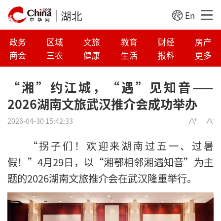
湖北
En
政务
区域
文旅
教育
财经
房产
商会
三农
健康
生活
报料
更多
“湘”约江城，“遇”见知音——
2026湖南文旅武汉推介会成功举办
2026-04-30 15:42:33
“拐子们！欢迎来湖南过五一、过暑
假！”4月29日，以“湘鄂相邻湘遇知音”为主
题的2026湖南文旅推介会在武汉隆重举行。