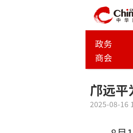
政务
商会
邝远平
2025-08-16 
8月