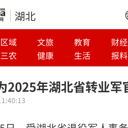
湖北
区域
文旅
教育
财经
三农
健康
生活
报料
为2025年湖北省转业军
11:40:13
15日，受湖北省退役军人事