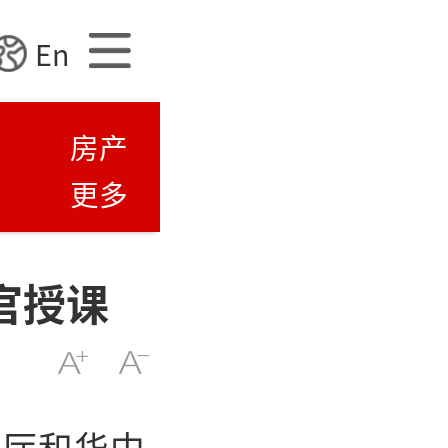
En
房产
更多
官授课
务厅和华中