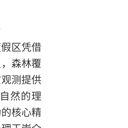
融
度假区凭借
良，森林覆
空观测提供
自然的理
动的核心精
经理王崇介