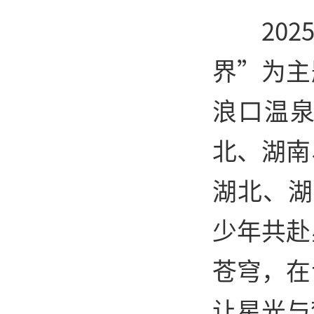
20
界”为主
浪口温
北、湖南
湖北、湖
少年共赴
苍穹，在
让星光与