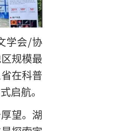
文学会/协
地区规模最
三省在科普
正式启航。
予厚望。湖
友是探索宇