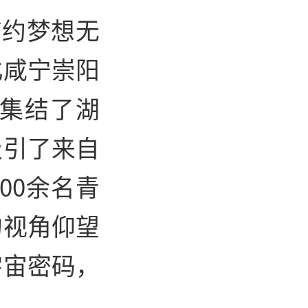
有约梦想无
北咸宁崇阳
集结了湖
吸引了来自
00余名青
的视角仰望
宇宙密码，
。