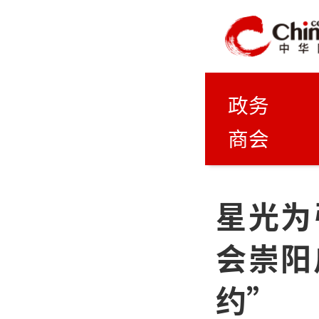
政务
商会
星光为
会崇阳
约”