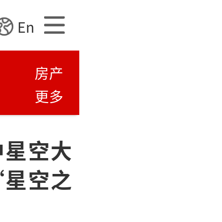
En
房产
更多
中星空大
“星空之