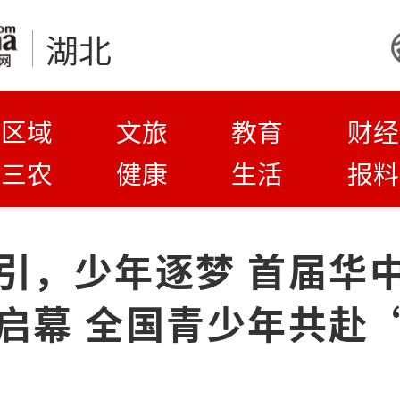
湖北
区域
文旅
教育
财经
三农
健康
生活
报料
引，少年逐梦 首届华
启幕 全国青少年共赴