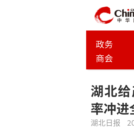
政务
商会
湖北给
率冲进
湖北日报
2