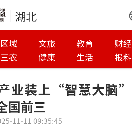
湖北
区域
文旅
教育
财经
三农
健康
生活
报料
产业装上“智慧大脑”
全国前三
025-11-11 09:35:45