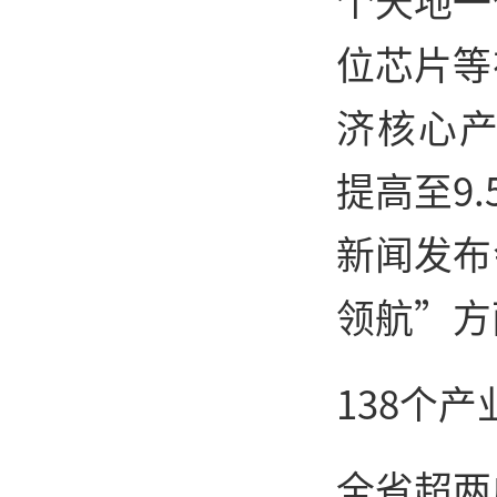
个天地一
位芯片等
济核心产
提高至9
新闻发布
领航”方
138个
全省超两