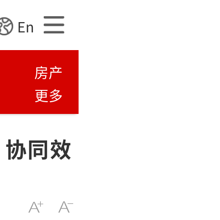
En
房产
更多
 协同效