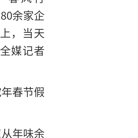
80余家企
板上，当天
报全媒记者
蛇年春节假
速从年味余