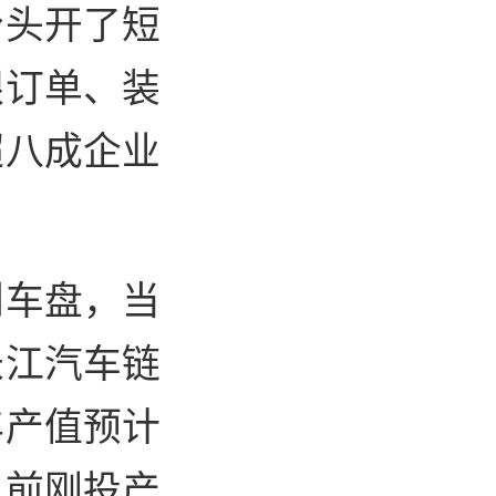
分头开了短
跟订单、装
超八成企业
刹车盘，当
长江汽车链
年产值预计
久前刚投产