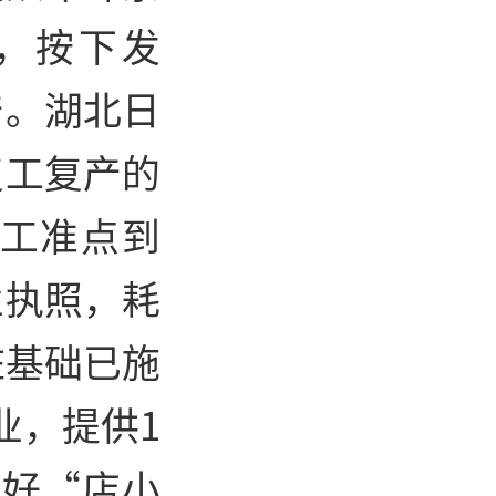
，按下发
产。湖北日
复工复产的
员工准点到
业执照，耗
桩基础已施
业，提供1
当好“店小