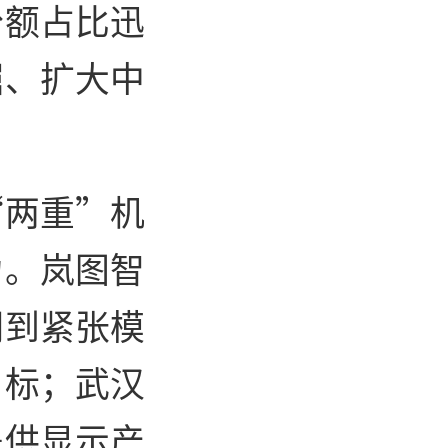
份额占比迅
掘、扩大中
“两重”机
力。岚图智
调到紧张模
目标；武汉
提供显示产