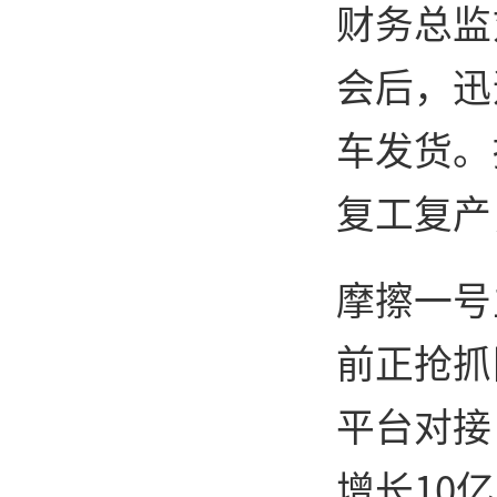
财务总监
会后，迅
车发货。
复工复产
摩擦一号
前正抢抓
平台对接
增长10