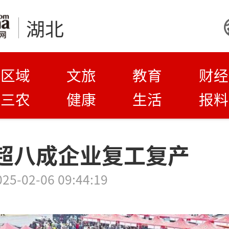
湖北
区域
文旅
教育
财经
三农
健康
生活
报料
超八成企业复工复产
025-02-06 09:44:19