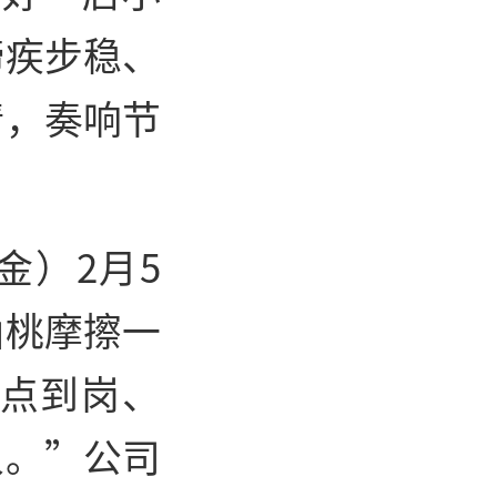
蹄疾步稳、
情，奏响节
金）2月5
仙桃摩擦一
准点到岗、
人。”公司