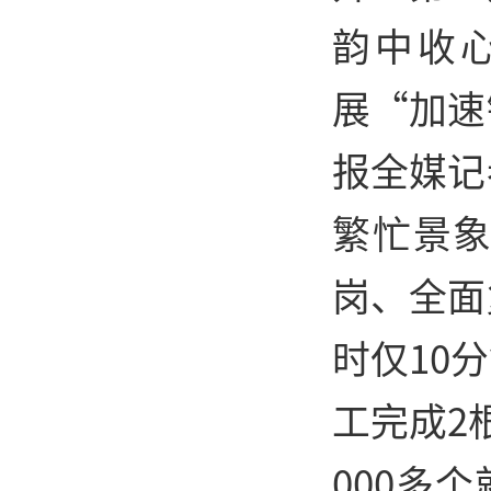
韵中收
展“加速
报全媒记
繁忙景象
岗、全面
时仅10
工完成2
000多