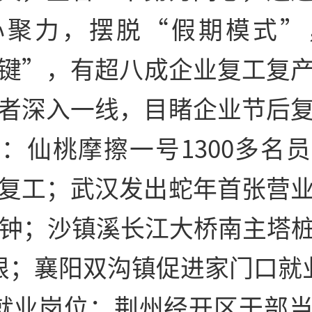
心聚力，摆脱“假期模式”
键”，有超八成企业复工复
者深入一线，目睹企业节后
：仙桃摩擦一号1300多名
复工；武汉发出蛇年首张营
分钟；沙镇溪长江大桥南主塔
根；襄阳双沟镇促进家门口就
个就业岗位；荆州经开区干部