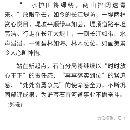
“一水护田将绿绕，两山排闼送青
来。”放眼望去，如今的长江堤防，一堤两林
赏心悦目，堤坡平顺绿草如茵，堤顶道路平坦
亮洁。行走在长江大堤上，一侧长江如带、水
声滔滔，一侧碧林如海、林木葱葱，如画美景
令人心旷神怡。
站在新起点，石首分局将继续以“时时放
心不下”的责任感、“事事落实到位”的紧迫
感、“处处奋勇争先”的使命感全力，不断巩
固部评成果，为谱写石首河道事业不懈奋斗。
（郑曦）
责任编辑：江飞