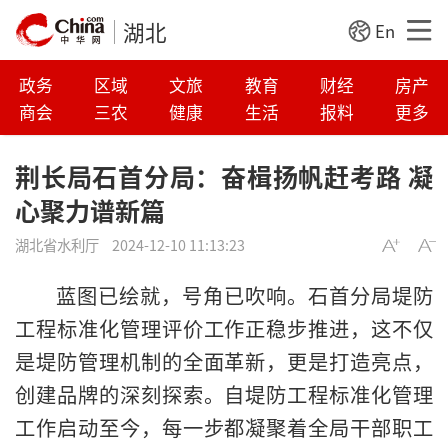
湖北
En
政务
区域
文旅
教育
财经
房产
商会
三农
健康
生活
报料
更多
荆长局石首分局：奋楫扬帆赶考路 凝
心聚力谱新篇
湖北省水利厅
2024-12-10 11:13:23
蓝图已绘就，号角已吹响。石首分局堤防
工程标准化管理评价工作正稳步推进，这不仅
是堤防管理机制的全面革新，更是打造亮点，
创建品牌的深刻探索。自堤防工程标准化管理
工作启动至今，每一步都凝聚着全局干部职工