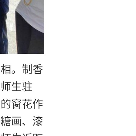
亮相。制香
多师生驻
生的窗花作
，糖画、漆