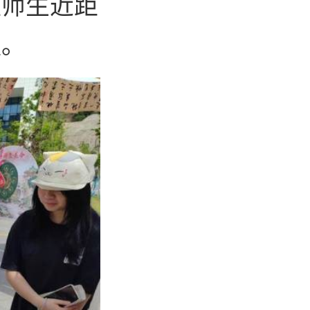
让师生近距
蕴。