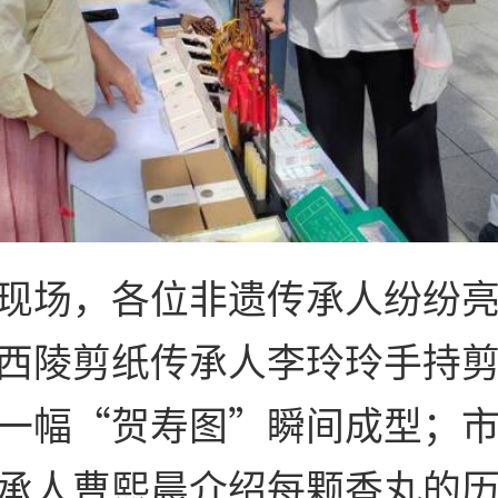
现场，各位非遗传承人纷纷
西陵剪纸传承人李玲玲手持
一幅“贺寿图”瞬间成型；
承人曹熙晨介绍每颗香丸的