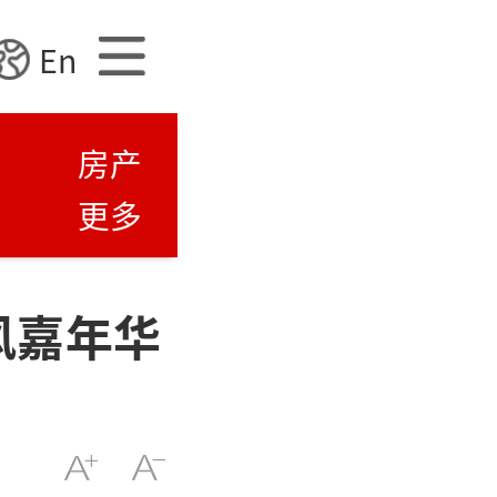
En
房产
更多
风嘉年华