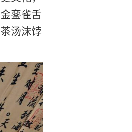
，金銮雀舌
，茶汤沫饽